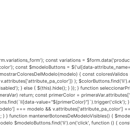
m.variations_form'); const variations = $form.data('produc
color'); const $modeloButtons = $('ul[data-attribute_name
n mostrarColoresDelModelo(modelo) { const coloresValidos = 
ttributes['attribute_pa_color']) ); $colorButtons.find('li').e
abled'); } else { $(this).hide(); } }); } function selecciona
meraVar) return; const primerColor = primeraVar.attributes['a
ns.find(`li[data-value="${primerColor}"]`).trigger('click'); 
_modelo'] === modelo && v.attributes['attribute_pa_color'] =
c); } } function mantenerBotonesDeModeloVisibles() { $modelo
odelo $modeloButtons.find('li').on('click', function () { con