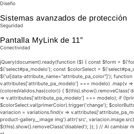
Diseño
Sistemas avanzados de protección
Seguridad
Pantalla MyLink de 11”
Conectividad
jQuery(document).ready(function ($) { const $form = $('for
$('select#pa_modelo'); const $colorSelect = $('select#pa_
$('ul[data-attribute_name="attribute_pa_color"]'); functio
v.attributes['attribute_pa_modelo'] === modelo) .map(v => v.a
(coloresValidos.has(color)) { $(this).show().removeClass('dis
=> v.attributes['attribute_pa_modelo'] === modelo); if (!pri
$colorSelect.val(primerColor).trigger('change'); $colorButto
variacion = variations.find(v => v.attributes['attribute_pa
product-gallery__image img').attr('src', variacion.image.sr
$(this).show().removeClass('disabled'); }); } // Al cambiar m
el