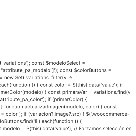
t_variations'); const $modeloSelect =
="attribute_pa_modelo"]'); const $colorButtons =
new Set( variations .filter(v =>
ach(function () { const color = $(this).data('value'); if
rPrimerColor(modelo) { const primeraVar = variations.find(v
ttribute_pa_color']; if (primerColor) {
} } function actualizarImagen(modelo, color) { const
== color ); if (variacion?.image?.src) { $('.woocommerce-
Buttons.find('li').each(function () {
st modelo = $(this).data('value'); // Forzamos selección en