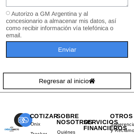
Autorizo a GM Argentina y al
concesionario a almacenar mis datos, así
como recibir información vía telefónica o
email.
Enviar
Regresar al inicio
COTIZAR
SOBRE
OTROS
NOSOTROS
SERVICIOS
Onix
Sugerenci
FINANCIEROS
y Reclam
Quiénes
Tracker