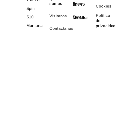
somos
Planes de ahorro
Cookies
Spin
Política
Visitanos
S10
Todos los Modelos
de
Montana
privacidad
Contactanos